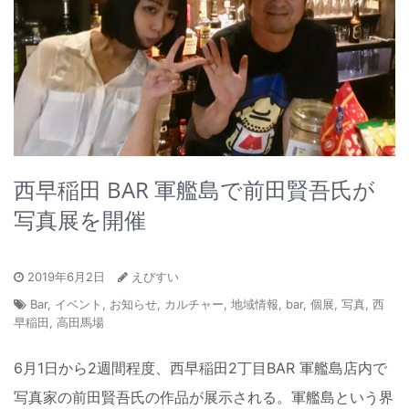
西早稲田 BAR 軍艦島で前田賢吾氏が
写真展を開催
2019年6月2日
えびすい
Bar
,
イベント
,
お知らせ
,
カルチャー
,
地域情報
,
bar
,
個展
,
写真
,
西
早稲田
,
高田馬場
6月1日から2週間程度、西早稲田2丁目BAR 軍艦島店内で
写真家の前田賢吾氏の作品が展示される。軍艦島という界