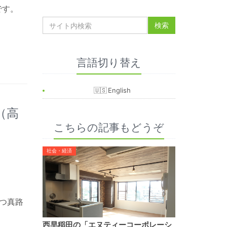
です。
言語切り替え
English
（高
こちらの記事もどうぞ
社会・経済
つ真路
西早稲田の「エヌティーコーポレーシ