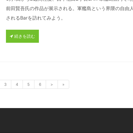
前田賢吾氏の作品が展示される。軍艦島という界隈の自由
されるBarを訪れてみよう。
続きを読む
3
4
5
6
>
»