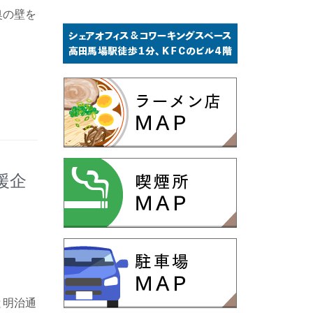
奥の壁を
援企
と明治通