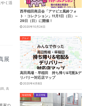
はやく活
西早稲田商店会「アマビエ風鈴フォ
ト・コレクション」11月1日（日）～
29日（日）に開催！
2020年10月24日
グルメ
真展
高田馬場・早稲田 持ち帰り&宅配&デ
リバリー対応店マップ
2020年4月8日
稲田
,
高
地域情報
新店情報
写真家の