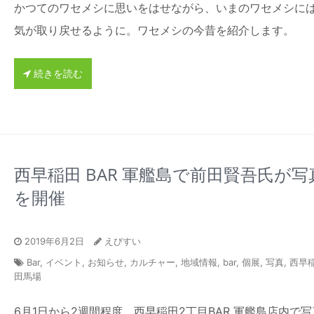
かつてのワセメシに思いをはせながら、いまのワセメシに
気が取り戻せるように。ワセメシの今昔を紹介します。
続きを読む
西早稲田 BAR 軍艦島で前田賢吾氏が写
を開催
2019年6月2日
えびすい
Bar
,
イベント
,
お知らせ
,
カルチャー
,
地域情報
,
bar
,
個展
,
写真
,
西早
田馬場
6月1日から2週間程度、西早稲田2丁目BAR 軍艦島店内で