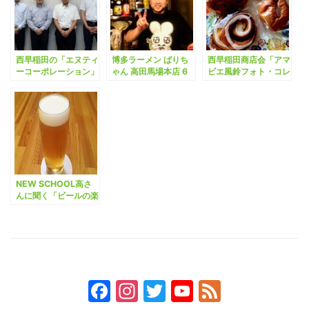
西早稲田の「エヌティ
博多ラーメン ばりち
西早稲田商店会「アマ
ーコーポレーション」
ゃん 高田馬場本店 6
ビエ風鈴フォト・コレ
で不動産管理のあれこ
月1日開店、プレオー
クション」企画参加店
れを聞いてきました。
プンに行ってきた
舗紹介その5 西早稲田
散策編
NEW SCHOOL高さ
んに聞く「ビールの楽
しみ方」。
Facebook
Instagram
Twitter
YouTube
Feed