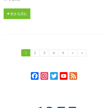
続きを読む
1
2
3
4
5
>
»
Facebook
Instagram
Twitter
YouTube
Feed
Channel