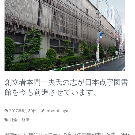
創立者本間一夫氏の志が日本点字図書
館を今も前進させています。
2017年5月30日
misetatsuya
社会・経済
戦前から戦後に渡って一人の盲目の青年が志した夢。それ