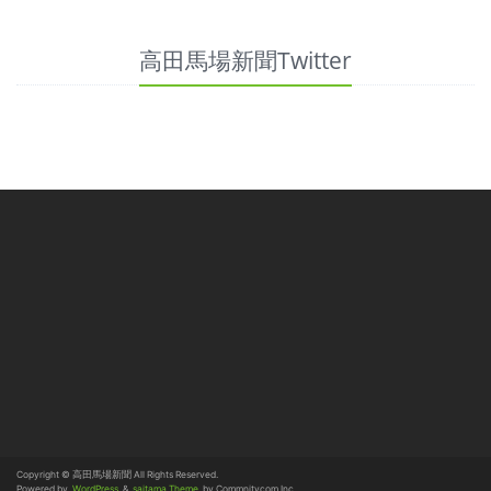
高田馬場新聞Twitter
Copyright © 高田馬場新聞 All Rights Reserved.
Powered by
WordPress
&
saitama Theme
by Commnitycom,Inc.