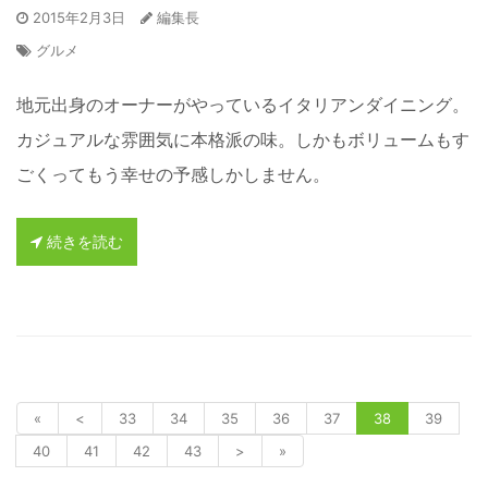
2015年2月3日
編集長
グルメ
地元出身のオーナーがやっているイタリアンダイニング。
カジュアルな雰囲気に本格派の味。しかもボリュームもす
ごくってもう幸せの予感しかしません。
続きを読む
«
<
33
34
35
36
37
38
39
40
41
42
43
>
»