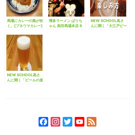
馬場にカレーの風が吹
博多ラーメン ばりち
NEW SCHOOL高さ
く。[プネウマカレー]
ゃん 高田馬場本店 6
んに聞く「大江戸ビー
月1日開店、プレオー
ル祭りの楽しみ方」
プンに行ってきた
NEW SCHOOL高さ
んに聞く「ビールの楽
しみ方」。
Facebook
Instagram
Twitter
YouTube
Feed
Channel