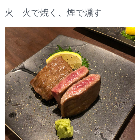
火 火で焼く、煙で燻す