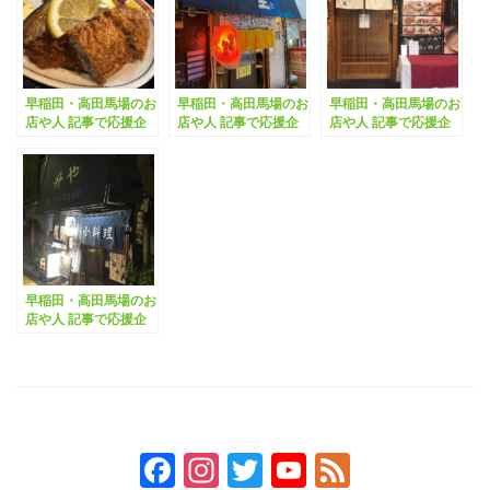
早稲田・高田馬場のお
早稲田・高田馬場のお
早稲田・高田馬場のお
店や人 記事で応援企
店や人 記事で応援企
店や人 記事で応援企
画 vol.25「食事処た
画 vol.34「里」
画 vol.12「大儀」
かはし」
早稲田・高田馬場のお
店や人 記事で応援企
画 vol.19「升や」
Facebook
Instagram
Twitter
YouTube
Feed