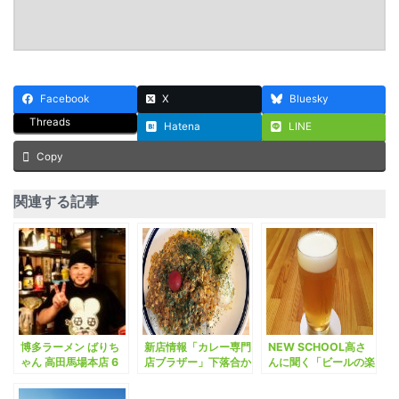
Facebook
X
Bluesky
Threads
Hatena
LINE
Copy
関連する記事
博多ラーメン ばりち
新店情報「カレー専門
NEW SCHOOL高さ
ゃん 高田馬場本店 6
店ブラザー」下落合か
んに聞く「ビールの楽
月1日開店、プレオー
ら移転
しみ方」。
プンに行ってきた