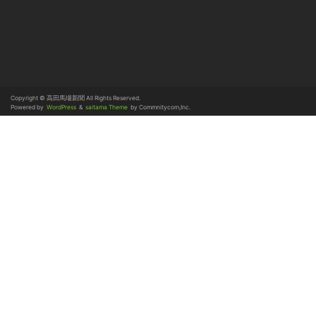
Copyright © 高田馬場新聞 All Rights Reserved.
Powered by
WordPress
&
saitama Theme
by Commnitycom,Inc.