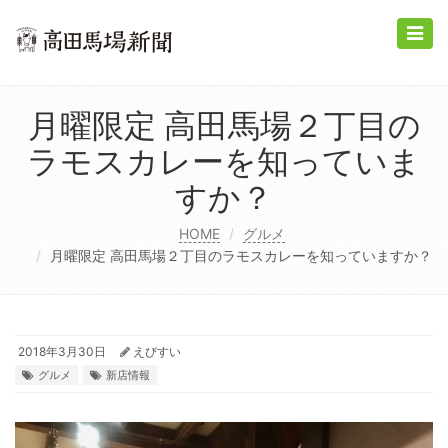
Toggle
naviga
月曜限定 高田馬場２丁目の
ラモスカレーを知っていま
すか？
HOME
グルメ
月曜限定 高田馬場２丁目のラモスカレーを知っていますか？
2018年3月30日
えびすい
グルメ
新店情報