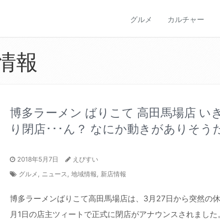
グルメ
カルチャー
情報
博多ラーメン ばりこて 高田馬場店 い
り閉店･･･ん？ なにか動きがありそう
2018年5月7日
えびすい
グルメ
,
ニュース
,
地域情報
,
新店情報
博多ラーメンばりこて高田馬場店は、3月27日から突然の休
月1日の店主ツィートで正式に閉店がアナウンスされました