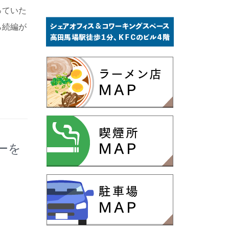
っていた
ら続編が
ーを