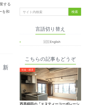
業する
レーを和
言語切り替え
English
こちらの記事もどうぞ
。新
社会・経済
西早稲田の「エヌティーコーポレーシ