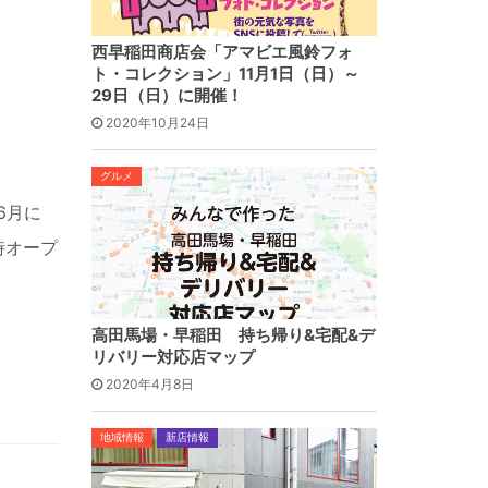
西早稲田商店会「アマビエ風鈴フォ
ト・コレクション」11月1日（日）～
29日（日）に開催！
2020年10月24日
グルメ
6月に
時オープ
高田馬場・早稲田 持ち帰り&宅配&デ
リバリー対応店マップ
2020年4月8日
地域情報
新店情報