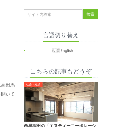
言語切り替え
English
こちらの記事もどうぞ
に高田馬
社会・経済
を開いて
西早稲田の「エヌティーコーポレーシ