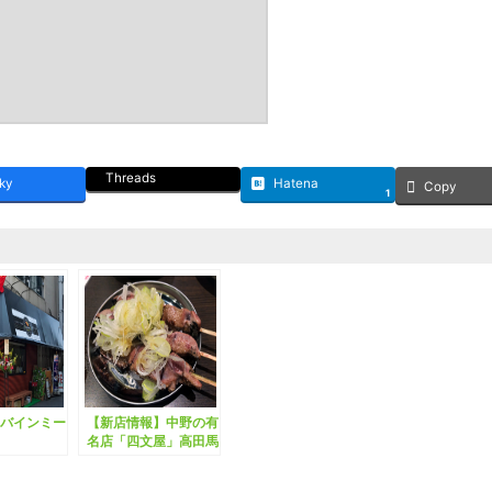
Threads
ky
Hatena
Copy
1
バインミー
【新店情報】中野の有
名店「四文屋」高田馬
場店オープン。