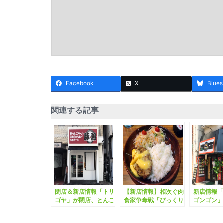
Facebook
X
Blues
関連する記事
閉店＆新店情報「トリ
【新店情報】相次ぐ肉
新店情報「
ゴヤ」が閉店、とんこ
食家争奪戦「びっくり
ゴンゴン」
つラーメン「豚と鶏」
ドンキー」高田馬場店
になる模様。
オープン。