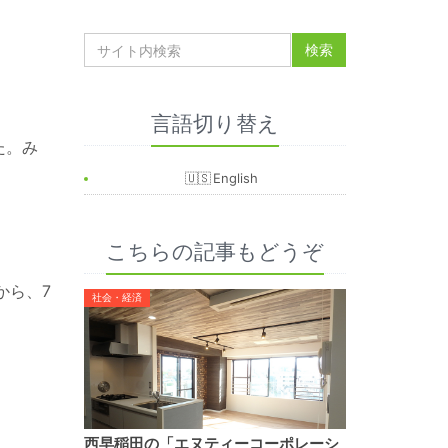
言語切り替え
た。み
English
こちらの記事もどうぞ
から、7
社会・経済
西早稲田の「エヌティーコーポレーシ