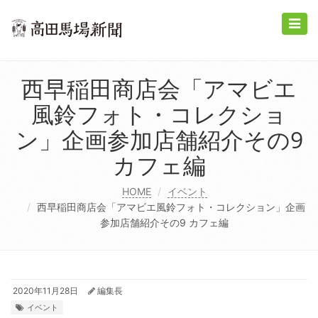
Toggle
naviga
西早稲田商店会「アマビエ
風鈴フォト・コレクショ
ン」企画参加店舗紹介その9
カフェ編
HOME
イベント
西早稲田商店会「アマビエ風鈴フォト・コレクション」企画
参加店舗紹介その9 カフェ編
2020年11月28日
編集長
イベント