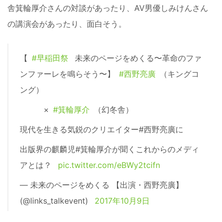
舎箕輪厚介さんの対談があったり、AV男優しみけんさん
の講演会があったり、面白そう。
【
#早稲田祭
未来のページをめくる〜革命のファ
ンファーレを鳴らそう〜】
#西野亮廣
（キングコ
ング）
×
#箕輪厚介
（幻冬舎）
現代を生きる気鋭のクリエイター#西野亮廣に
出版界の麒麟児#箕輪厚介が聞くこれからのメディ
アとは？
pic.twitter.com/eBWy2tcifn
— 未来のページをめくる 【出演・西野亮廣】
(@links_talkevent)
2017年10月9日