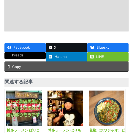
Facebook
X
Bluesky
Threads
Hatena
LINE
Copy
関連する記事
博多ラーメン ばりこ
博多ラーメン ばりち
花椒（ホワジャオ）ビ