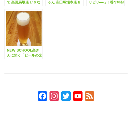
て 高田馬場店 いきな
ゃん 高田馬場本店 6
リビリ―っ！香辛料好
り閉店･･･ん？ なにか
月1日開店、プレオー
きにはたまらんカレー
動きがありそうだぞ
プンに行ってきた
が高田馬場に新登場！
NEW SCHOOL高さ
んに聞く「ビールの楽
しみ方」。
Facebook
Instagram
Twitter
YouTube
Feed
Channel