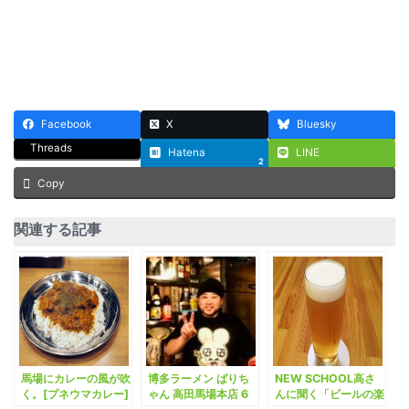
Facebook
X
Bluesky
Threads
Hatena
LINE
2
Copy
関連する記事
馬場にカレーの風が吹
博多ラーメン ばりち
NEW SCHOOL高さ
く。[プネウマカレー]
ゃん 高田馬場本店 6
んに聞く「ビールの楽