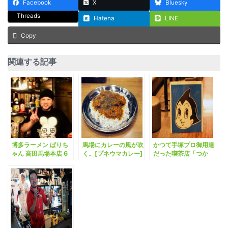
Facebook
X
Bluesky
Threads
Hatena
LINE
Copy
関連する記事
博多ラーメン ばりち
馬場にカレーの風が吹
かつて手塚プロ御用達
ゃん 高田馬場本店 6
く。[プネウマカレー]
だった喫茶店「つか
月1日開店、プレオー
さ」でお宝発見。
プンに行ってきた