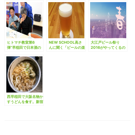
ヒトマチ教室第6
NEW SCHOOL高さ
大江戸ビール祭り
弾”早稲田で日本酒の
んに聞く「ビールの楽
2016がやってくるの
奥深さを学ぶ”
しみ方」。
でいろいろ企んでみ
た。
西早稲田で大阪名物か
すうどんを食す。新宿
つかさが移転オープン