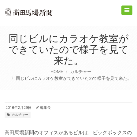
Toggle
naviga
同じビルにカラオケ教室が
できていたので様子を見て
来た。
HOME
カルチャー
同じビルにカラオケ教室ができていたので様子を見て来た。
2016年2月29日
編集長
カルチャー
高田馬場新聞のオフィスがあるビルは、ビッグボックスの