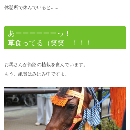
休憩所で休んでいると……
あーーーーーーっ！
草食ってる（笑笑 ！！！
お馬さんが街路の植栽を食んでいます。
もう、絶賛はみはみ中ですよ。