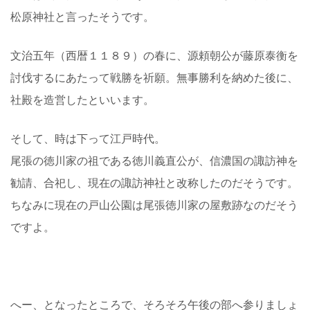
松原神社と言ったそうです。
文治五年（西暦１１８９）の春に、源頼朝公が藤原泰衡を
討伐するにあたって戦勝を祈願。無事勝利を納めた後に、
社殿を造営したといいます。
そして、時は下って江戸時代。
尾張の徳川家の祖である徳川義直公が、信濃国の諏訪神を
勧請、合祀し、現在の諏訪神社と改称したのだそうです。
ちなみに現在の戸山公園は尾張徳川家の屋敷跡なのだそう
ですよ。
へー、となったところで、そろそろ午後の部へ参りましょ