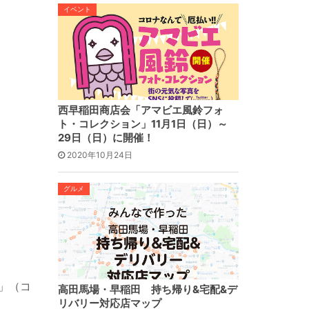
イベント
西早稲田商店会「アマビエ風鈴フォ
ト・コレクション」11月1日（日）～
29日（日）に開催！
2020年10月24日
グルメ
u」（コ
高田馬場・早稲田 持ち帰り&宅配&デ
リバリー対応店マップ