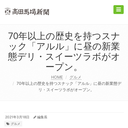
Toggle
naviga
70年以上の歴史を持つスナ
ック「アルル」に昼の新業
態デリ・スイーツラボがオ
ープン。
HOME
グルメ
70年以上の歴史を持つスナック「アルル」に昼の新業態デ
リ・スイーツラボがオープン。
2021年3月18日
編集長
グルメ