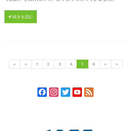
続きを読む
«
<
1
2
3
4
5
6
>
»
Facebook
Instagram
Twitter
YouTube
Feed
Channel